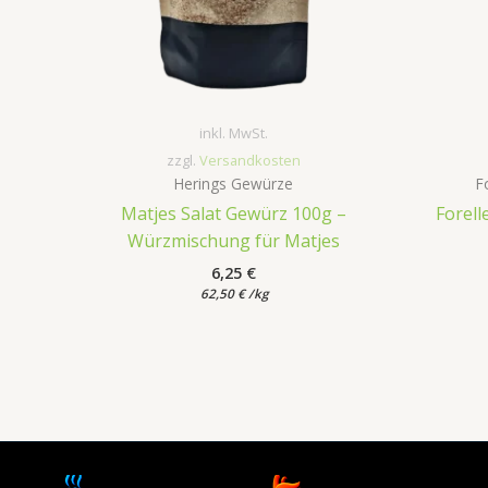
inkl. MwSt.
zzgl.
Versandkosten
Herings Gewürze
F
Matjes Salat Gewürz 100g –
Forell
Würzmischung für Matjes
6,25
€
62,50
€
/
kg