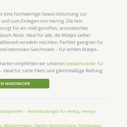
ist eine hochwertige Gewürzmischung zur
 und zum Einlegen von Hering. Die fein
orgt für ein mild gereiftes, aromatisches
auch-Note. Ideal für alle, die Matjes selber
ditionell veredeln möchten. Perfekt geeignet für
nd intensiven Geschmack – für echten Matjes-
charten empfehlen wir unseren
Seelachsreifer für
– ideal für zarte Filets und gleichmäßige Reifung.
DEN WARENKORB
3
,
Matjesreifer – Reifemischungen für Hering
,
Herings
n
,
Räuchergewürz
,
Matjes Würzmischung
,
Fischgewürz
,