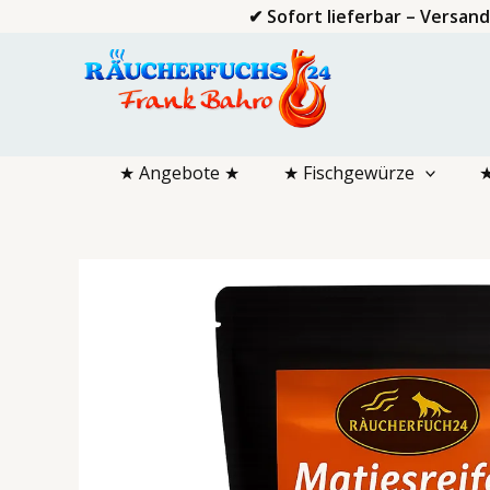
Zum
✔ Sofort lieferbar – Versan
Inhalt
springen
★ Angebote ★
★ Fischgewürze
★