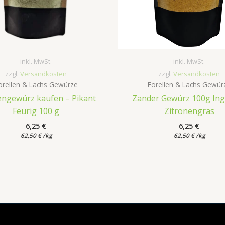
inkl. MwSt.
inkl. MwSt.
zzgl.
Versandkosten
zzgl.
Versandkosten
orellen & Lachs Gewürze
Forellen & Lachs Gewür
engewürz kaufen – Pikant
Zander Gewürz 100g In
Feurig 100 g
Zitronengras
6,25
€
6,25
€
62,50
€
/
kg
62,50
€
/
kg