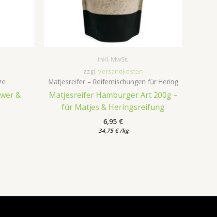
inkl. MwSt.
zzgl.
Versandkosten
ze
Matjesreifer – Reifemischungen für Hering
gwer &
Matjesreifer Hamburger Art 200g –
für Matjes & Heringsreifung
6,95
€
34,75
€
/
kg