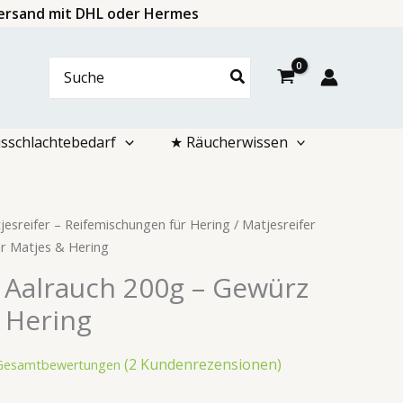
 Versand mit DHL oder Hermes
Search
for:
sschlachtebedarf
★ Räucherwissen
jesreifer – Reifemischungen für Hering
/ Matjesreifer
ür Matjes & Hering
r Aalrauch 200g – Gewürz
 Hering
(
2
Kundenrezensionen)
 Gesamtbewertungen