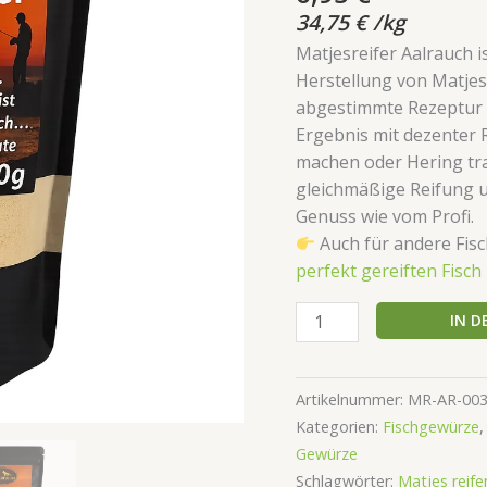
basierend
34,75
€
/
kg
Menge
auf
Kundenbewertungen
Matjesreifer Aalrauch 
Herstellung von Matjes
abgestimmte Rezeptur s
Ergebnis mit dezenter R
machen oder Hering tra
gleichmäßige Reifung u
Genuss wie vom Profi.
Auch für andere Fis
perfekt gereiften Fisch
IN 
Artikelnummer:
MR-AR-00
Kategorien:
Fischgewürze
Gewürze
Schlagwörter:
Matjes reife