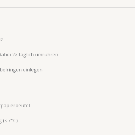
lz
 dabei 2× täglich umrühren
ebelringen einlegen
tpapierbeutel
 (≤ 7 °C)