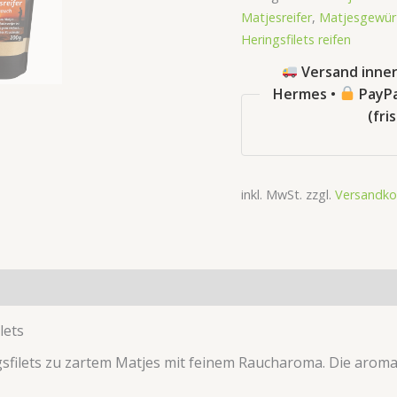
Matjesreifer
,
Matjesgewür
Heringsfilets reifen
Versand inner
Hermes •
PayPa
(fri
inkl. MwSt.
zzgl.
Versandko
tsicherheit
Rezensionen (2)
lets
gsfilets zu zartem Matjes mit feinem Raucharoma. Die aroma