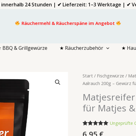
d innerhalb 24 Stunden | ✔ Lieferzeit: 1–3 Werktage | ✔
Räuchermehl & Räucherspäne im Angebot
 BBQ & Grillgewürze
★ Räucherzubehör
★ Hau
Matjesreifer
Start
/
Fischgewürze
/
Mat
Aalrauch
Aalrauch 200g – Gewürz f
200g
Matjesreife
–
für Matjes &
Gewürz
für
Matjes
Ungeprüfte
&
Bewertet mit
2
6,95
€
5.00
von 5,
Hering