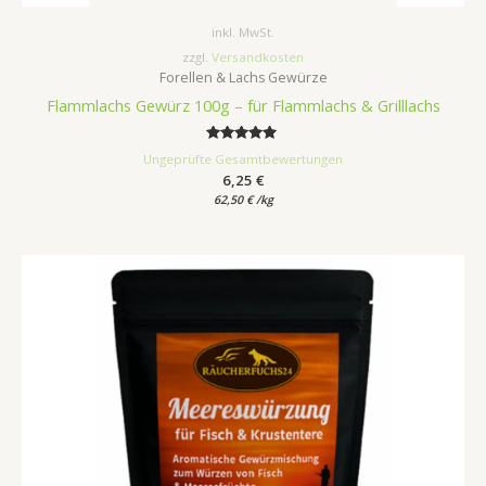
inkl. MwSt.
zzgl.
Versandkosten
Forellen & Lachs Gewürze
Flammlachs Gewürz 100g – für Flammlachs & Grilllachs
Bewertet
Ungeprüfte Gesamtbewertungen
mit
6,25
€
5.00
von 5
62,50
€
/
kg