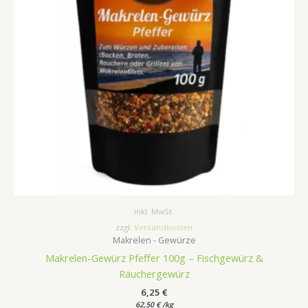
inkl. MwSt.
zzgl.
Versandkosten
Makrelen - Gewürze
Makrelen-Gewürz Pfeffer 100g – Fischgewürz &
Räuchergewürz
6,25
€
62,50
€
/
kg