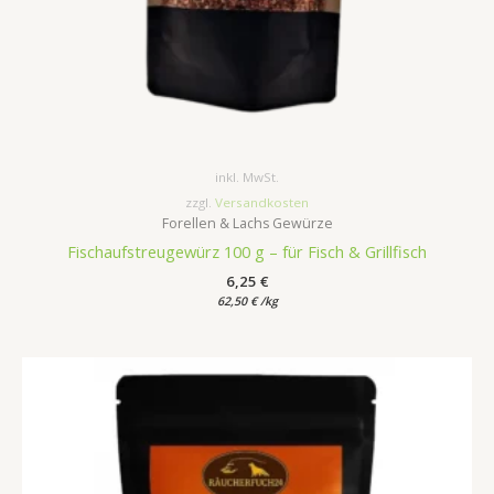
inkl. MwSt.
zzgl.
Versandkosten
Forellen & Lachs Gewürze
Fischaufstreugewürz 100 g – für Fisch & Grillfisch
6,25
€
62,50
€
/
kg