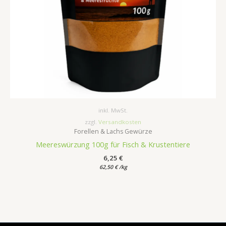
inkl. MwSt.
zzgl.
Versandkosten
Forellen & Lachs Gewürze
Meereswürzung 100g für Fisch & Krustentiere
6,25
€
62,50
€
/
kg