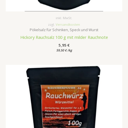
inkl. MwSt.
zzgl.
Versandkosten
Pökelsalz für Schinken, Speck und Wurst
Hickory Rauchsalz 100 g mit milder Rauchnote
5,95
€
59,50
€
/
kg