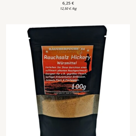
6,25
€
12,50
€
/
kg