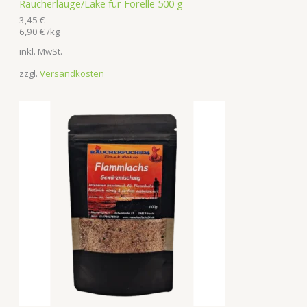
Räucherlauge/Lake für Forelle 500 g
3,45
€
6,90
€
/
kg
inkl. MwSt.
zzgl.
Versandkosten