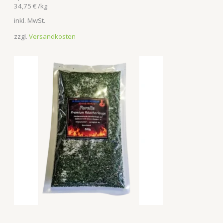
34,75
€
/
kg
inkl. MwSt.
zzgl.
Versandkosten