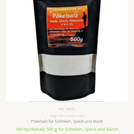
inkl. MwSt.
zzgl.
Versandkosten
Pökelsalz für Schinken, Speck und Wurst
Nitritpökelsalz 500 g für Schinken, Speck und Wurst