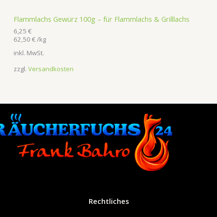
Flammlachs Gewürz 100g – für Flammlachs & Grilllachs
6,25
€
62,50
€
/
kg
inkl. MwSt.
zzgl.
Versandkosten
Rechtliches