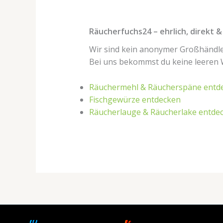
Räucherfuchs24 – ehrlich, direkt 
Wir sind kein anonymer Großhändle
Bei uns bekommst du keine leeren
Räuchermehl & Räucherspäne entd
Fischgewürze entdecken
Räucherlauge & Räucherlake entde