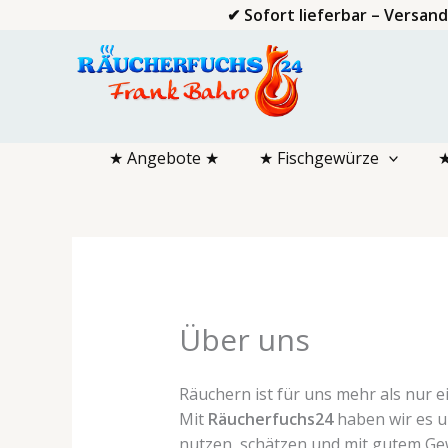
Zum
✔ Sofort lieferbar – Versan
Inhalt
springen
★ Angebote ★
★ Fischgewürze
★
Über uns
Räuchern ist für uns mehr als nur 
Mit
Räucherfuchs24
haben wir es u
nutzen, schätzen und mit gutem Ge