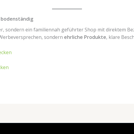
& bodenständig
r, sondern ein familiennah geführter Shop mit direktem B
 Werbeversprechen, sondern
ehrliche Produkte
, klare Bes
ecken
cken