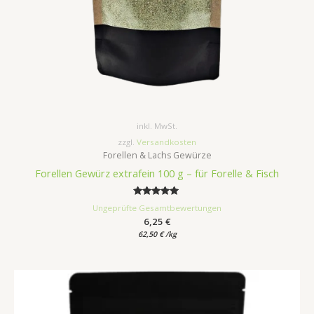
inkl. MwSt.
zzgl.
Versandkosten
Forellen & Lachs Gewürze
Forellen Gewürz extrafein 100 g – für Forelle & Fisch
Bewertet
Ungeprüfte Gesamtbewertungen
mit
6,25
€
5.00
von 5
62,50
€
/
kg