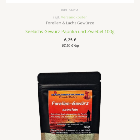
inkl. MwSt.
zzgl.
Versandkosten
Forellen & Lachs Gewürze
Seelachs Gewürz Paprika und Zwiebel 100g
6,25
€
62,50
€
/
kg