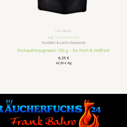
inkl. MwSt.
zzgl.
Versandkosten
Forellen & Lachs Gewürze
Fischaufstreugewürz 100 g – für Fisch & Grillfisch
6,25
€
62,50
€
/
kg