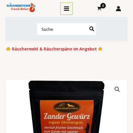
Zum
Inhalt
springen
Search
for:
Räuchermehl & Räucherspäne im Angebot
Zander
Gewürz
100g
Ingwer
&
Zitronengras
Menge