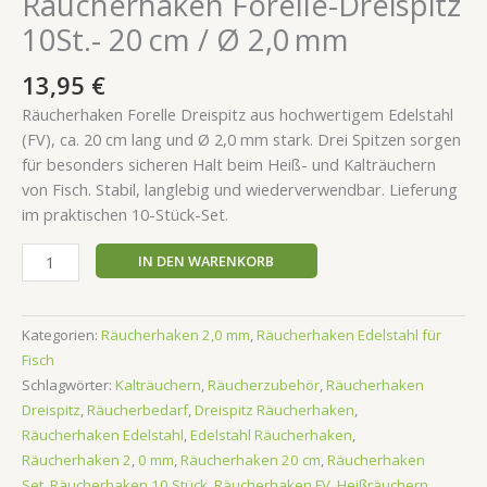
Räucherhaken Forelle-Dreispitz
10St.- 20 cm / Ø 2,0 mm
13,95
€
Räucherhaken Forelle Dreispitz aus hochwertigem Edelstahl
(FV), ca. 20 cm lang und Ø 2,0 mm stark. Drei Spitzen sorgen
für besonders sicheren Halt beim Heiß- und Kalträuchern
von Fisch. Stabil, langlebig und wiederverwendbar. Lieferung
im praktischen 10-Stück-Set.
IN DEN WARENKORB
Kategorien:
Räucherhaken 2,0 mm
,
Räucherhaken Edelstahl für
Fisch
Schlagwörter:
Kalträuchern
,
Räucherzubehör
,
Räucherhaken
Dreispitz
,
Räucherbedarf
,
Dreispitz Räucherhaken
,
Räucherhaken Edelstahl
,
Edelstahl Räucherhaken
,
Räucherhaken 2
,
0 mm
,
Räucherhaken 20 cm
,
Räucherhaken
Set
,
Räucherhaken 10 Stück
,
Räucherhaken FV
,
Heißräuchern
,