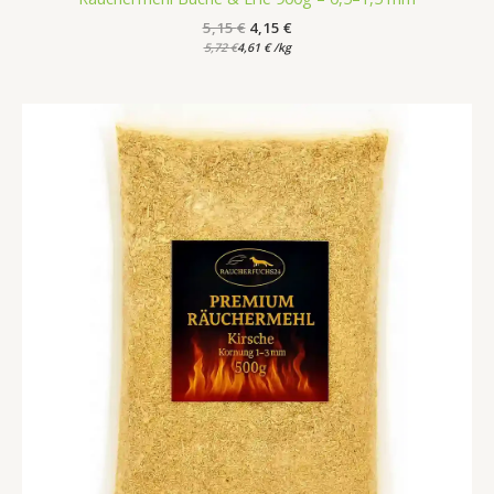
5,15
€
4,15
€
5,72
€
4,61
€
/
kg