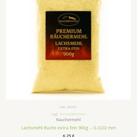
inkl. MwSt.
zzgl.
Versandkosten
Räuchermehl
Lachsmehl Buche extra fein 900g – 0–0,02 mm
6,25
€