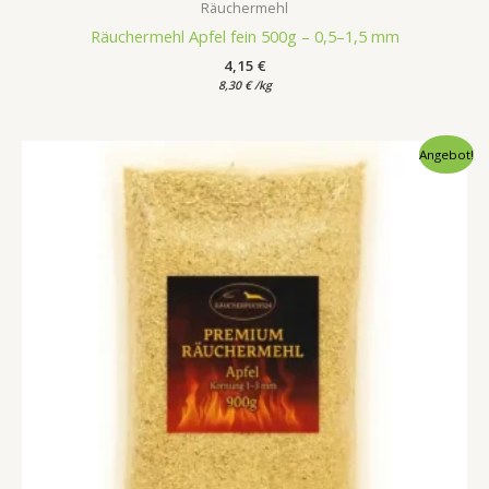
Räuchermehl
Räuchermehl Apfel fein 500g – 0,5–1,5 mm
4,15
€
8,30
€
/
kg
Ursprünglicher
Aktueller
Angebot!
Preis
Preis
war:
ist:
6,75 €
5,75 €.