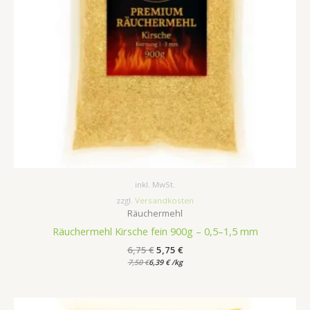
inkl. MwSt.
zzgl.
Versandkosten
Räuchermehl
Räuchermehl Kirsche fein 900g – 0,5–1,5 mm
6,75
€
5,75
€
7,50
€
6,39
€
/
kg