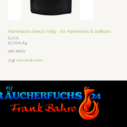
Flammlachs Gewürz 100g – für Flammlachs & Grilllachs
6,25
€
62,50
€
/
kg
inkl. MwSt.
zzgl.
Versandkosten