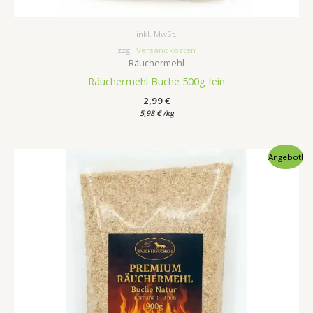
inkl. MwSt.
zzgl.
Versandkosten
Räuchermehl
Räuchermehl Buche 500g fein
2,99
€
5,98
€
/
kg
Ursprünglicher
Aktueller
Angebot!
Preis
Preis
war:
ist:
5,15 €
4,15 €.