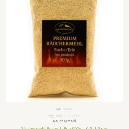
5,15 €
4,15 €.
inkl. MwSt.
zzgl.
Versandkosten
Räuchermehl
Räuchermehl Buche & Erle 900g – 0,5–1,5 mm