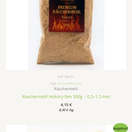
inkl. MwSt.
zzgl.
Versandkosten
Räuchermehl
Räuchermehl Hickory fein 500g – 0,5–1,5 mm
4,15
€
8,30
€
/
kg
Ursprünglicher
Aktueller
Angebot!
Preis
Preis