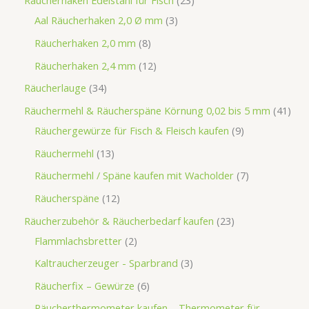
Räucherhaken Edelstahl für Fisch
23
Aal Räucherhaken 2,0 Ø mm
3
Räucherhaken 2,0 mm
8
Räucherhaken 2,4 mm
12
Räucherlauge
34
Räuchermehl & Räucherspäne Körnung 0,02 bis 5 mm
41
Räuchergewürze für Fisch & Fleisch kaufen
9
Räuchermehl
13
Räuchermehl / Späne kaufen mit Wacholder
7
Räucherspäne
12
Räucherzubehör & Räucherbedarf kaufen
23
Flammlachsbretter
2
Kaltraucherzeuger - Sparbrand
3
Räucherfix – Gewürze
6
Räucherthermometer kaufen – Thermometer für