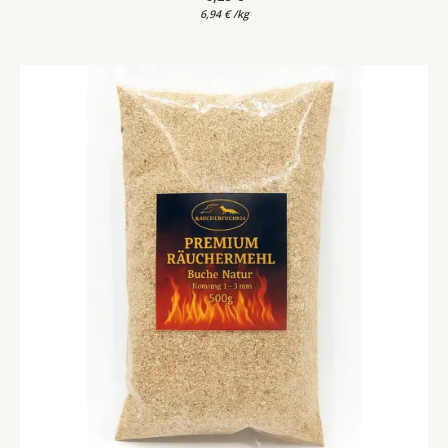
6,94
€
/
kg