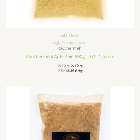
inkl. MwSt.
zzgl.
Versandkosten
Räuchermehl
Räuchermehl Apfel fein 900g – 0,5–1,5 mm
6,75
€
5,75
€
7,50
€
6,39
€
/
kg