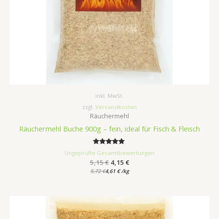
inkl. MwSt.
zzgl.
Versandkosten
Räuchermehl
Räuchermehl Buche 900g – fein, ideal für Fisch & Fleisch
Bewertet
Ungeprüfte Gesamtbewertungen
mit
5,15
€
4,15
€
5.00
von 5
5,72
€
4,61
€
/
kg