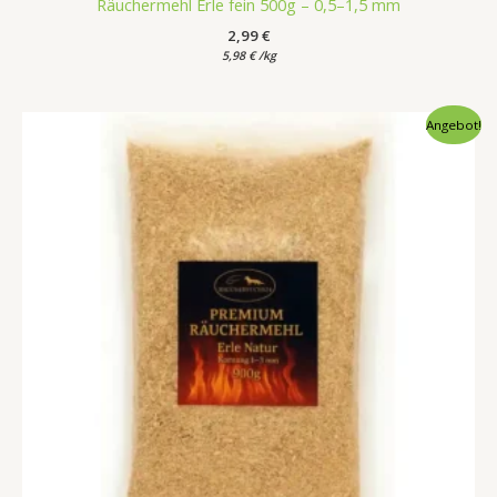
Räuchermehl Erle fein 500g – 0,5–1,5 mm
2,99
€
5,98
€
/
kg
Ursprünglicher
Aktueller
Angebot!
Preis
Preis
war:
ist:
5,15 €
4,15 €.