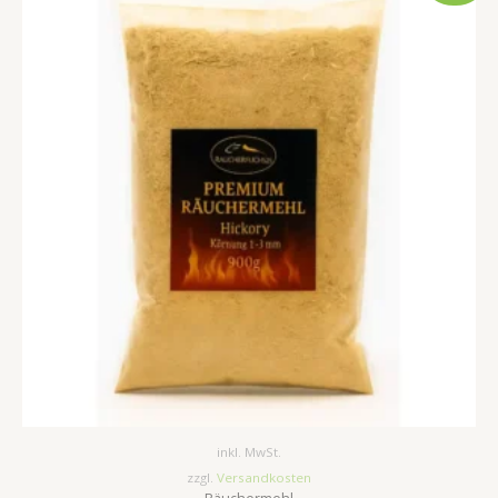
war:
ist:
6,75 €
5,75 €.
inkl. MwSt.
zzgl.
Versandkosten