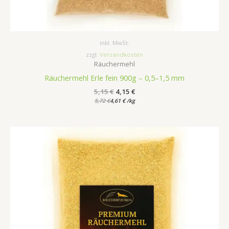
inkl. MwSt.
zzgl.
Versandkosten
Räuchermehl
Räuchermehl Erle fein 900g – 0,5–1,5 mm
5,15
€
4,15
€
5,72
€
4,61
€
/
kg