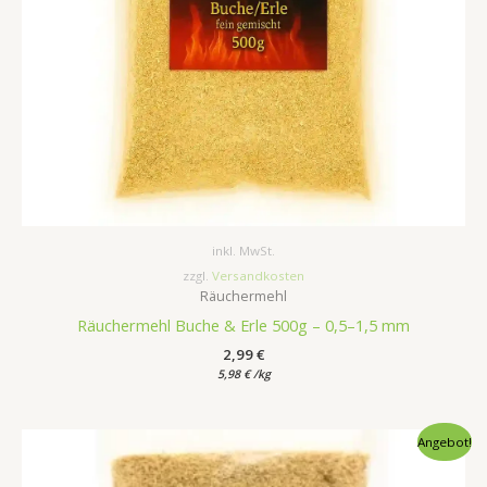
inkl. MwSt.
zzgl.
Versandkosten
Räuchermehl
Räuchermehl Buche & Erle 500g – 0,5–1,5 mm
2,99
€
5,98
€
/
kg
Ursprünglicher
Aktueller
Angebot!
Preis
Preis
war:
ist: