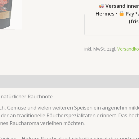
Versand inner
Hermes •
PayPa
(fri
inkl. MwSt.
zzgl.
Versandko
tsicherheit
Rezensionen (0)
 natürlicher Rauchnote
Fisch, Gemüse und vielen weiteren Speisen ein angenehm mil
r an traditionelle Räucherspezialitäten erinnert. Das hochw
eines Raucharoma verleihen möchten.
Speisen – Hickory Rauchsalz ist vielseitig einsetzbar und s