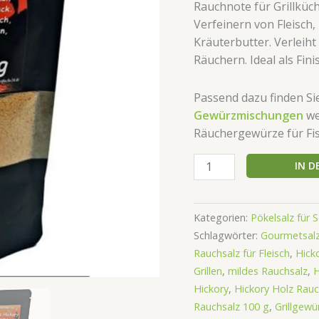
Rauchnote für Grillküc
Verfeinern von Fleisch,
Kräuterbutter. Verleih
Räuchern. Ideal als Fini
Passend dazu finden Si
Gewürzmischungen
we
Räuchergewürze für Fisc
IN 
Kategorien:
Pökelsalz für 
Schlagwörter:
Gourmetsalz
Rauchsalz für Fleisch
,
Hicko
Grillen
,
mildes Rauchsalz
,
H
Hickory
,
Hickory Holz Rauc
Rauchsalz 100 g
,
Grillgewü