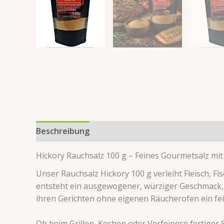
Beschreibung
Zusätzliche Information
Produk
Hickory Rauchsalz 100 g – Feines Gourmetsalz mit
Unser Rauchsalz Hickory 100 g verleiht Fleisch, 
entsteht ein ausgewogener, würziger Geschmack, de
ihren Gerichten ohne eigenen Räucherofen ein f
Ob beim Grillen, Kochen oder Verfeinern fertiger 