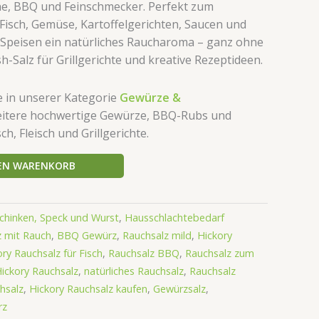
he, BBQ und Feinschmecker. Perfekt zum
 Fisch, Gemüse, Kartoffelgerichten, Saucen und
t Speisen ein natürliches Raucharoma – ganz ohne
sh-Salz für Grillgerichte und kreative Rezeptideen.
e in unserer Kategorie
Gewürze &
itere hochwertige Gewürze, BBQ-Rubs und
h, Fleisch und Grillgerichte.
DEN WARENKORB
Schinken, Speck und Wurst
,
Hausschlachtebedarf
 mit Rauch
,
BBQ Gewürz
,
Rauchsalz mild
,
Hickory
ry Rauchsalz für Fisch
,
Rauchsalz BBQ
,
Rauchsalz zum
ickory Rauchsalz
,
natürliches Rauchsalz
,
Rauchsalz
hsalz
,
Hickory Rauchsalz kaufen
,
Gewürzsalz
,
rz