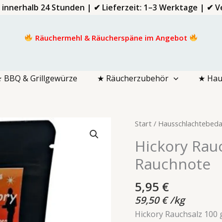
d innerhalb 24 Stunden | ✔ Lieferzeit: 1–3 Werktage | ✔
Räuchermehl & Räucherspäne im Angebot
 BBQ & Grillgewürze
★ Räucherzubehör
★ Hau
Hickory
Start
/
Hausschlachtebeda
Rauchsalz
Hickory Rauc
100
Rauchnote
g
mit
5,95
€
milder
Rauchnote
59,50
€
/
kg
Menge
Hickory Rauchsalz 100 