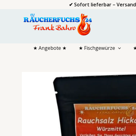
Zum
✔ Sofort lieferbar – Versan
Inhalt
springen
★ Angebote ★
★ Fischgewürze
★