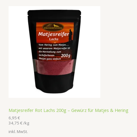
Matjesreifer Rot Lachs 200g – Gewürz für Matjes & Hering
6,95
€
34,75
€
/
kg
inkl. MwSt.