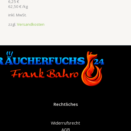
6,25
€
62,50
€
/
kg
inkl. MwSt.
zzgl.
Versandkosten
Rechtliches
Widerrufsrecht
AGB