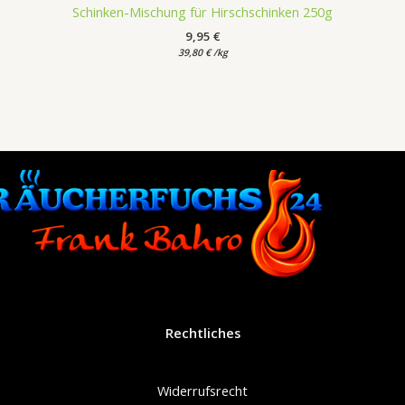
Schinken-Mischung für Hirschschinken 250g
9,95
€
39,80
€
/
kg
Rechtliches
Widerrufsrecht