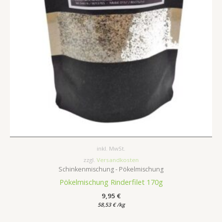
inkl. MwSt.
zzgl.
Versandkosten
Schinkenmischung - Pökelmischung
Pökelmischung Rinderfilet 170g
9,95
€
58,53
€
/
kg