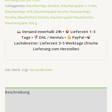
Körnung 0,02 bis 5 mm
Schlagwörter:
Räucherchips Smoker
,
Räucherspäne 3–5 mm
,
Räucherchips Grill
,
Räucherspäne Kirsche
,
Räucherchips
Kirsche
,
Räucherholz Kirsche
,
Räucherspäne Räucherofen
,
Räucherspäne 500 g
Versand innerhalb 24h •
Lieferzeit 1–3
Tage •
DHL / Hermes •
PayPal •
Lachsbretter: Lieferzeit 3–5 Werktage (frische
Lieferung vom Hersteller)
inkl. MwSt.
zzgl.
Versandkosten
Beschreibung
Zusätzliche Information
Rezensionen (0)