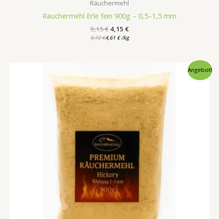
Räuchermehl
Räuchermehl Erle fein 900g – 0,5–1,5 mm
5,15
€
4,15
€
5,72
€
4,61
€
/
kg
Ursprünglicher
Aktueller
Angebot!
Preis
Preis
war:
ist:
6,75 €
5,75 €.