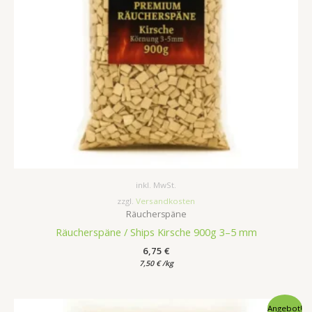
inkl. MwSt.
zzgl.
Versandkosten
Räucherspäne
Räucherspäne / Ships Kirsche 900g 3–5 mm
6,75
€
7,50
€
/
kg
Ursprünglicher
Aktueller
Angebot!