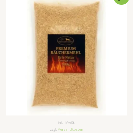
Preis
Preis
war:
ist:
5,15 €
4,15 €.
inkl. MwSt.
zzgl.
Versandkosten