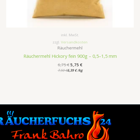
inkl. MwSt.
zzgl.
Versandkosten
Räuchermehl
Räuchermehl Hickory fein 900g – 0,5–1,5 mm
6,75
€
5,75
€
7,50
€
6,39
€
/
kg