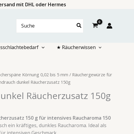
 Versand mit DHL oder Hermes
Search
for:
sschlachtebedarf
★ Räucherwissen
cherspäne Körnung 0,02 bis 5 mm
/
Räuchergewürze für
ndrauch dunkel Räucherzusatz 150g
unkel Räucherzusatz 150g
herzusatz 150 g für intensives Raucharoma 150
isch ein kräftiges, dunkles Raucharoma. Ideal als
ür intensiven Geschmack.