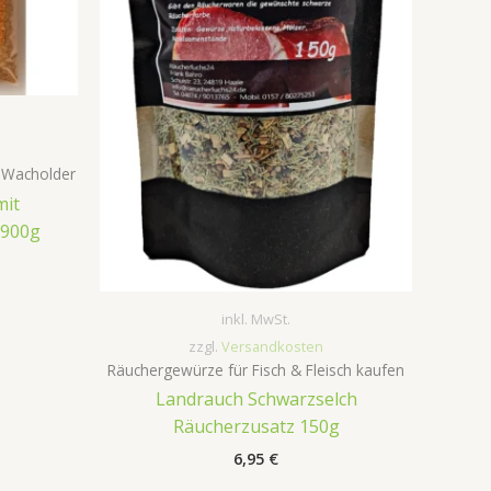
 Wacholder
mit
 900g
inkl. MwSt.
zzgl.
Versandkosten
Räuchergewürze für Fisch & Fleisch kaufen
Landrauch Schwarzselch
Räucherzusatz 150g
6,95
€