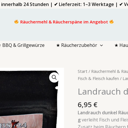
d innerhalb 24 Stunden | ✔ Lieferzeit: 1–3 Werktage | ✔
Räuchermehl & Räucherspäne im Angebot
 BBQ & Grillgewürze
★ Räucherzubehör
★ Hau
Landrauch
Start
/
Räuchermehl & Räu
dunkel
Fisch & Fleisch kaufen
/ La
Räucherzusatz
Landrauch d
150g
Menge
6,95
€
Landrauch dunkel Räuc
g
verleiht Fisch und Fle
Zusatz beim Räuchern f