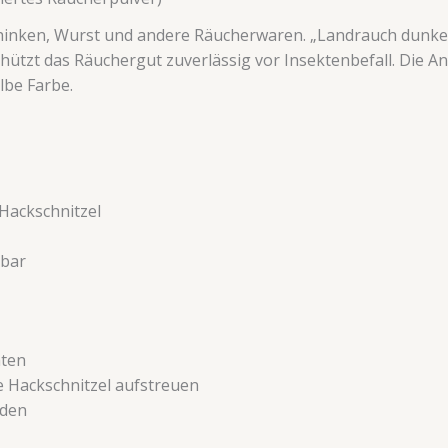
chinken, Wurst und andere Räucherwaren. „Landrauch dunkel“
hützt das Räuchergut zuverlässig vor Insektenbefall. Die A
lbe Farbe.
 Hackschnitzel
ßbar
hten
e Hackschnitzel aufstreuen
nden