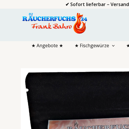
Zum
✔ Sofort lieferbar – Versan
Inhalt
springen
★ Angebote ★
★ Fischgewürze
★