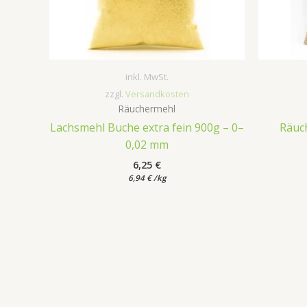
inkl. MwSt.
zzgl.
Versandkosten
Räuchermehl
Lachsmehl Buche extra fein 900g – 0–
Räuc
0,02 mm
6,25
€
6,94
€
/
kg