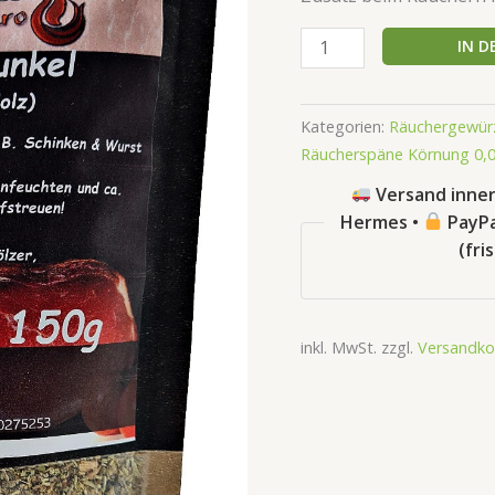
IN 
Kategorien:
Räuchergewürze
Räucherspäne Körnung 0,
Versand inner
Hermes •
PayPa
(fri
inkl. MwSt.
zzgl.
Versandko