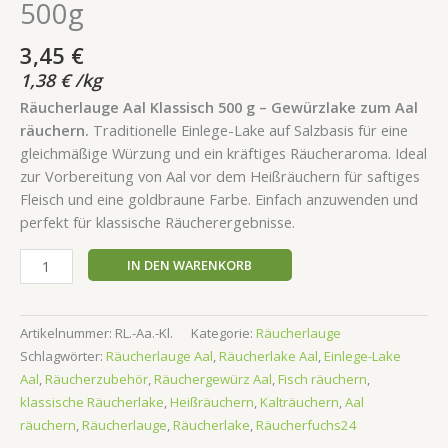
500g
3,45
€
1,38
€
/
kg
Räucherlauge Aal Klassisch 500 g – Gewürzlake zum Aal
räuchern.
Traditionelle Einlege-Lake auf Salzbasis für eine
gleichmäßige Würzung und ein kräftiges Räucheraroma. Ideal
zur Vorbereitung von Aal vor dem Heißräuchern für saftiges
Fleisch und eine goldbraune Farbe. Einfach anzuwenden und
perfekt für klassische Räucherergebnisse.
IN DEN WARENKORB
Artikelnummer:
RL.-Aa.-Kl.
Kategorie:
Räucherlauge
Schlagwörter:
Räucherlauge Aal
,
Räucherlake Aal
,
Einlege-Lake
Aal
,
Räucherzubehör
,
Räuchergewürz Aal
,
Fisch räuchern
,
klassische Räucherlake
,
Heißräuchern
,
Kalträuchern
,
Aal
räuchern
,
Räucherlauge
,
Räucherlake
,
Räucherfuchs24