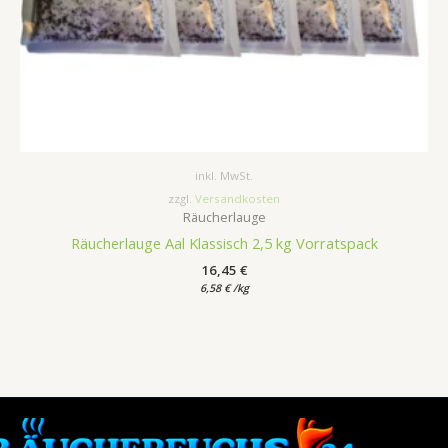
inkl. MwSt.
zzgl.
Versandkosten
Räucherlauge
Räucherlauge Aal Klassisch 2,5 kg Vorratspack
16,45
€
6,58
€
/
kg