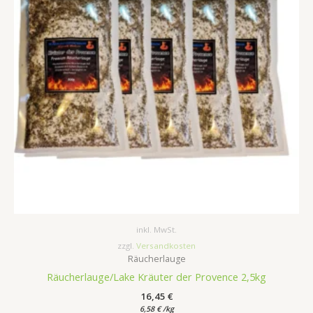
inkl. MwSt.
zzgl.
Versandkosten
Räucherlauge
Räucherlauge/Lake Kräuter der Provence 2,5kg
16,45
€
6,58
€
/
kg