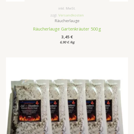
inkl. MwSt.
zzgl.
Versandkosten
Räucherlauge
Räucherlauge Gartenkräuter 500 g
3,45
€
6,90
€
/
kg