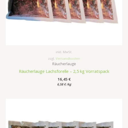
inkl. MwSt.
zzgl.
Versandkosten
Räucherlauge
Räucherlauge Lachsforelle – 2,5 kg Vorratspack
16,45
€
6,58
€
/
kg