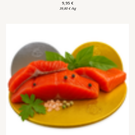
9,95
€
39,80
€
/
kg