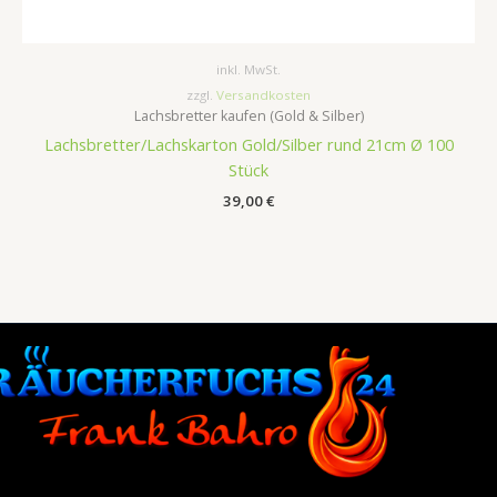
inkl. MwSt.
zzgl.
Versandkosten
Lachsbretter kaufen (Gold & Silber)
Lachsbretter/Lachskarton Gold/Silber rund 21cm Ø 100
Stück
39,00
€