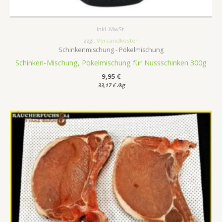
inkl. MwSt.
zzgl.
Versandkosten
Schinkenmischung - Pökelmischung
Schinken-Mischung, Pökelmischung für Nussschinken 300g
9,95
€
33,17
€
/
kg