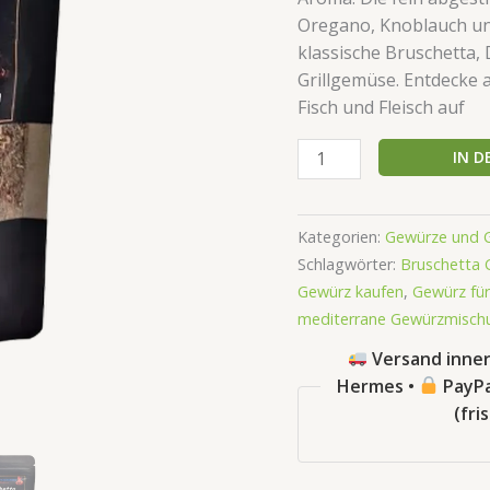
Oregano, Knoblauch und
klassische Bruschetta,
Grillgemüse. Entdecke
Fisch und Fleisch auf
IN 
Kategorien:
Gewürze und 
Schlagwörter:
Bruschetta
Gewürz kaufen
,
Gewürz für
mediterrane Gewürzmisch
Versand inner
Hermes •
PayPa
(fri