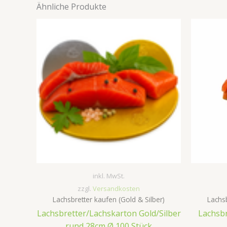
Ähnliche Produkte
inkl. MwSt.
zzgl.
Versandkosten
Lachsbretter kaufen (Gold & Silber)
Lachsb
Lachsbretter/Lachskarton Gold/Silber
Lachsbr
rund 28cm Ø 100 Stück