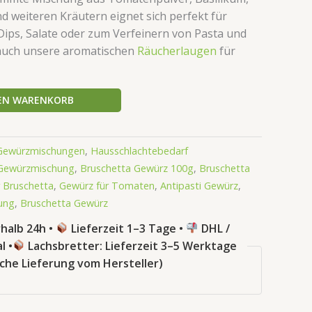
 weiteren Kräutern eignet sich perfekt für
 Dips, Salate oder zum Verfeinern von Pasta und
 auch unsere aromatischen
Räucherlaugen
für
DEN WARENKORB
Gewürzmischungen
,
Hausschlachtebedarf
 Gewürzmischung
,
Bruschetta Gewürz 100g
,
Bruschetta
 Bruschetta
,
Gewürz für Tomaten
,
Antipasti Gewürz
,
ung
,
Bruschetta Gewürz
halb 24h •
Lieferzeit 1–3 Tage •
DHL /
l •
Lachsbretter: Lieferzeit 3–5 Werktage
sche Lieferung vom Hersteller)