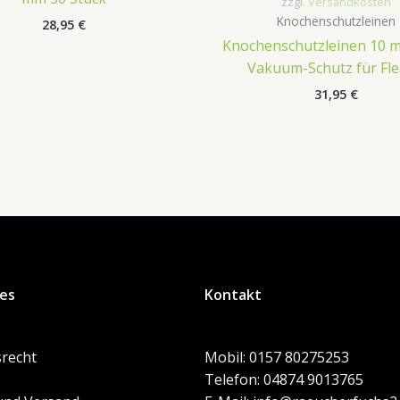
zzgl.
Versandkosten
Knochenschutzleinen
28,95
€
Knochenschutzleinen 10 m
Vakuum-Schutz für Fle
31,95
€
hes
Kontakt
recht
Mobil: 0157 80275253
Telefon: 04874 9013765