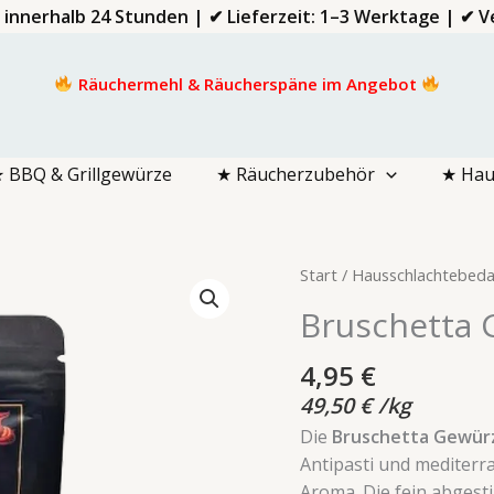
d innerhalb 24 Stunden | ✔ Lieferzeit: 1–3 Werktage | ✔
Räuchermehl & Räucherspäne im Angebot
 BBQ & Grillgewürze
★ Räucherzubehör
★ Hau
Bruschetta
Start
/
Hausschlachtebeda
Gewürz
Bruschetta 
100g
Menge
4,95
€
49,50
€
/
kg
Die
Bruschetta Gewürz
Antipasti und mediterr
Aroma. Die fein abges