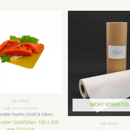
inkl. MwSt.
NICHT VORRÄTIG
zzgl.
Versandkosten
retter kaufen (Gold & Silber)
etter Gold/Silber 100 x 420
inkl. MwSt.
mm 50 Stück