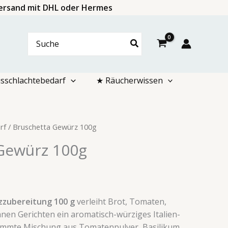
 Versand mit DHL oder Hermes
Search
for:
sschlachtebedarf
★ Räucherwissen
rf
/ Bruschetta Gewürz 100g
Gewürz 100g
zubereitung 100 g
verleiht Brot, Tomaten,
anen Gerichten ein aromatisch-würziges Italien-
timmte Mischung aus Tomatenpulver, Basilikum,