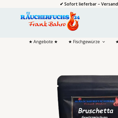
Zum
✔ Sofort lieferbar – Versan
Inhalt
springen
★ Angebote ★
★ Fischgewürze
★