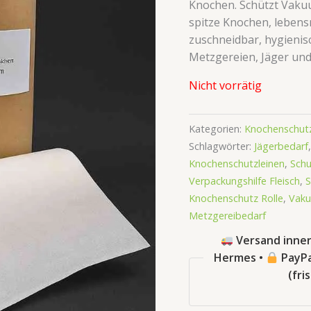
Knochen. Schützt Vaku
spitze Knochen, lebensmi
zuschneidbar, hygienisc
Metzgereien, Jäger und 
Nicht vorrätig
Kategorien:
Knochenschutz
Schlagwörter:
Jägerbedarf
Knochenschutzleinen
,
Schu
Verpackungshilfe Fleisch
,
S
Knochenschutz Rolle
,
Vaku
Metzgereibedarf
Versand inner
Hermes •
PayPa
(fri