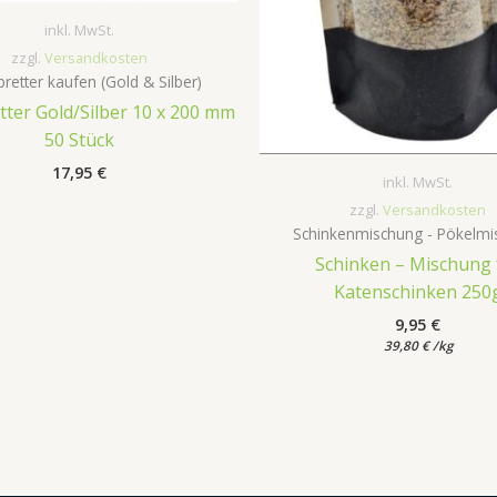
inkl. MwSt.
zzgl.
Versandkosten
retter kaufen (Gold & Silber)
tter Gold/Silber 10 x 200 mm
50 Stück
17,95
€
inkl. MwSt.
zzgl.
Versandkosten
Schinkenmischung - Pökelmi
Schinken – Mischung 
Katenschinken 250
9,95
€
39,80
€
/
kg