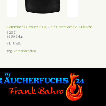
Flammlachs Gewürz 100g – für Flammlachs & Grilllachs
6,25
€
62,50
€
/
kg
inkl. MwSt.
zzgl.
Versandkosten