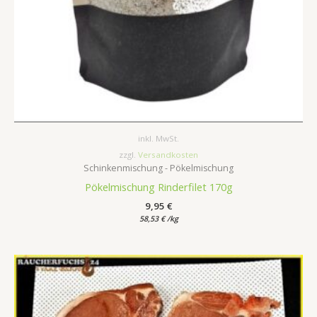
inkl. MwSt.
zzgl.
Versandkosten
Schinkenmischung - Pökelmischung
Pökelmischung Rinderfilet 170g
9,95
€
58,53
€
/
kg