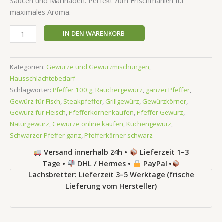
Saucen und Marinaden. Perfekt zum Frischmahlen für
maximales Aroma.
IN DEN WARENKORB
Kategorien:
Gewürze und Gewürzmischungen
,
Hausschlachtebedarf
Schlagwörter:
Pfeffer 100 g
,
Räuchergewürz
,
ganzer Pfeffer
,
Gewürz für Fisch
,
Steakpfeffer
,
Grillgewürz
,
Gewürzkörner
,
Gewürz für Fleisch
,
Pfefferkörner kaufen
,
Pfeffer Gewürz
,
Naturgewürz
,
Gewürze online kaufen
,
Küchengewürz
,
Schwarzer Pfeffer ganz
,
Pfefferkörner schwarz
Versand innerhalb 24h •
Lieferzeit 1–3
Tage •
DHL / Hermes •
PayPal •
Lachsbretter: Lieferzeit 3–5 Werktage (frische
Lieferung vom Hersteller)