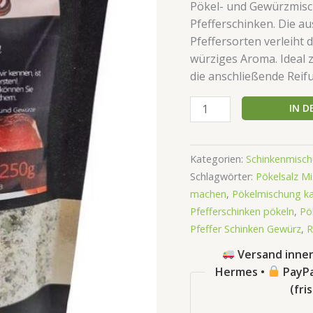
Pökel- und Gewürzmisc
Pfefferschinken. Die a
Pfeffersorten verleiht 
würziges Aroma. Ideal 
die anschließende Rei
IN 
Kategorien:
Schinkenmisch
Schlagwörter:
Pökelsalz M
machen
,
Pökelmischung k
Pfefferschinken pökeln
,
Pö
Pfeffer Schinken Gewürz
,
R
Versand inner
Hermes •
PayPa
(fri