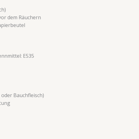
ch)
vor dem Räuchern
apierbeutel
ennmittel: E535
et oder Bauchfleisch)
itung