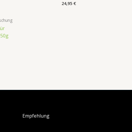
24,95
€
schung
ür
250g
Empfehlung