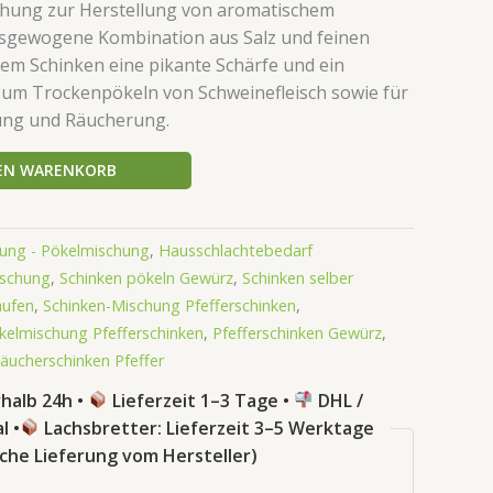
hung zur Herstellung von aromatischem
usgewogene Kombination aus Salz und feinen
dem Schinken eine pikante Schärfe und ein
zum Trockenpökeln von Schweinefleisch sowie für
fung und Räucherung.
DEN WARENKORB
ung - Pökelmischung
,
Hausschlachtebedarf
ischung
,
Schinken pökeln Gewürz
,
Schinken selber
aufen
,
Schinken-Mischung Pfefferschinken
,
kelmischung Pfefferschinken
,
Pfefferschinken Gewürz
,
äucherschinken Pfeffer
halb 24h •
Lieferzeit 1–3 Tage •
DHL /
l •
Lachsbretter: Lieferzeit 3–5 Werktage
sche Lieferung vom Hersteller)