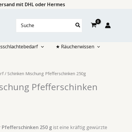
 Versand mit DHL oder Hermes
Search
for:
sschlachtebedarf
★ Räucherwissen
rf
/ Schinken Mischung Pfefferschinken 250g
schung Pfefferschinken
 Pfefferschinken 250 g
ist eine kräftig gewürzte