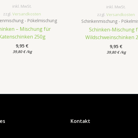
inkl. MwSt.
inkl. MwSt.
zzgl.
Versandkosten
zzgl.
Versandkosten
kenmischung - Pökelmischung
Schinkenmischung - Pökelmi
hinken – Mischung für
Schinken-Mischung f
Katenschinken 250g
Wildschweinschinken 
9,95
€
9,95
€
39,80
€
/
kg
39,80
€
/
kg
hes
Kontakt