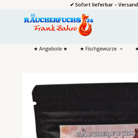
Zum
✔ Sofort lieferbar – Versan
Inhalt
springen
★ Angebote ★
★ Fischgewürze
★