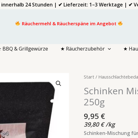
d innerhalb 24 Stunden | ✔ Lieferzeit: 1–3 Werktage | ✔
Räuchermehl & Räucherspäne im Angebot
 BBQ & Grillgewürze
★ Räucherzubehör
★ Hau
Schinken
Start
/
Hausschlachtebeda
Mischung
Schinken Mi
Pfefferschinken
250g
250g
Menge
9,95
€
39,80
€
/
kg
Schinken-Mischung für