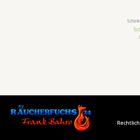
Schin
Sc
Rechtlic