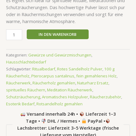
Es eignet sich ideal für spirituelle Rituale, Meditationen und
Schutzräucherungen. Das hochwertige Pulver lässt sich pur
oder in Räuchermischungen verwenden und sorgt für eine
warme, harmonische Atmosphäre.
IN DEN WARENKORB
Kategorien:
Gewürze und Gewürzmischungen
,
Hausschlachtebedarf
Schlagwörter:
Ritualbedarf
,
Rotes Sandelholz Pulver
,
100 g
Räucherholz
,
Pterocarpus santalinus
,
fein gemahlenes Holz
,
Räucherwerk
,
Räucherholz gemahlen
,
Naturharz Ersatz
,
spirituelles Räuchern
,
Meditation Räucherwerk
,
Schutzräucherung
,
Aromatisches Holzpulver
,
Räucherzubehör
,
Esoterik Bedarf
,
Rotsandelholz gemahlen
Versand innerhalb 24h •
Lieferzeit 1–3
Tage •
DHL / Hermes •
PayPal •
Lachsbretter: Lieferzeit 3–5 Werktage (frische
Lieferung vom Hersteller)