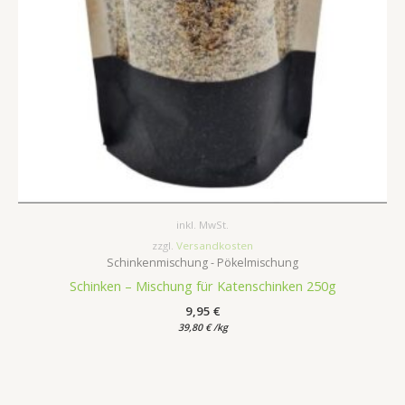
inkl. MwSt.
zzgl.
Versandkosten
Schinkenmischung - Pökelmischung
Schinken – Mischung für Katenschinken 250g
9,95
€
39,80
€
/
kg