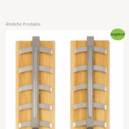
Ähnliche Produkte
Ursprünglicher
Aktueller
Angebot!
Preis
Preis
war:
ist:
32,95 €
26,00 €.