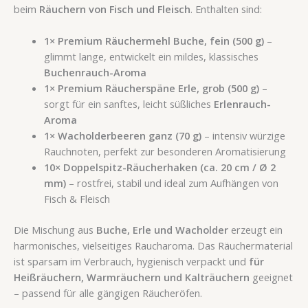
beim
Räuchern von Fisch und Fleisch
. Enthalten sind:
1× Premium Räuchermehl Buche, fein (500 g)
–
glimmt lange, entwickelt ein mildes, klassisches
Buchenrauch-Aroma
1× Premium Räucherspäne Erle, grob (500 g)
–
sorgt für ein sanftes, leicht süßliches
Erlenrauch-
Aroma
1× Wacholderbeeren ganz (70 g)
– intensiv würzige
Rauchnoten, perfekt zur besonderen Aromatisierung
10× Doppelspitz-Räucherhaken (ca. 20 cm / Ø 2
mm)
– rostfrei, stabil und ideal zum Aufhängen von
Fisch & Fleisch
Die Mischung aus
Buche, Erle und Wacholder
erzeugt ein
harmonisches, vielseitiges Raucharoma. Das Räuchermaterial
ist sparsam im Verbrauch, hygienisch verpackt und
für
Heißräuchern, Warmräuchern und Kalträuchern
geeignet
– passend für alle gängigen Räucheröfen.