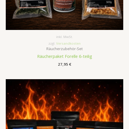
inkl. MwSt.
zzgl.
Versandkosten
Räucherzubehör-Set
Räucherpaket Forelle 6-teilig
27,95
€