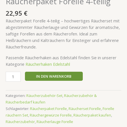
Räucherpaket Forelle 4-teilig
22,95
€
Räucherpaket Forelle 4-teilig – hochwertiges Räucherset mit
abgestimmter Räucherlauge und Gewürzen für aromatische,
saftige Forellen aus dem Räucherofen. Ideal zum
Heißräuchern und Kalträuchern für Einsteiger und erfahrene
Räucherfreunde.
Passende Räucherhaken aus Edelstahl finden Sie in unserer
Kategorie
Räucherhaken Edelstahl
IN DEN WARENKORB
Kategorien:
Räucherzubehör-Set
,
Räucherzubehör &
Räucherbedarf kaufen
Schlagwörter:
Räucherpaket Forelle
,
Räucherset Forelle
,
Forelle
räuchern Set
,
Räuchergewürze Forelle
,
Räucherpaket kaufen
,
Räucherzubehör
,
Räucherlauge Forelle