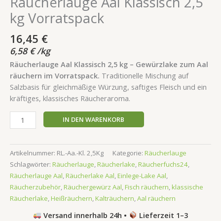
Räucherlauge Aal Klassisch 2,5
kg Vorratspack
16,45
€
6,58
€
/
kg
Räucherlauge Aal Klassisch 2,5 kg – Gewürzlake zum Aal
räuchern im Vorratspack.
Traditionelle Mischung auf
Salzbasis für gleichmäßige Würzung, saftiges Fleisch und ein
kräftiges, klassisches Räucheraroma.
IN DEN WARENKORB
Artikelnummer:
RL.-Aa.-Kl. 2,5Kg
Kategorie:
Räucherlauge
Schlagwörter:
Räucherlauge
,
Räucherlake
,
Räucherfuchs24
,
Räucherlauge Aal
,
Räucherlake Aal
,
Einlege-Lake Aal
,
Räucherzubehör
,
Räuchergewürz Aal
,
Fisch räuchern
,
klassische
Räucherlake
,
Heißräuchern
,
Kalträuchern
,
Aal räuchern
Versand innerhalb 24h •
Lieferzeit 1–3