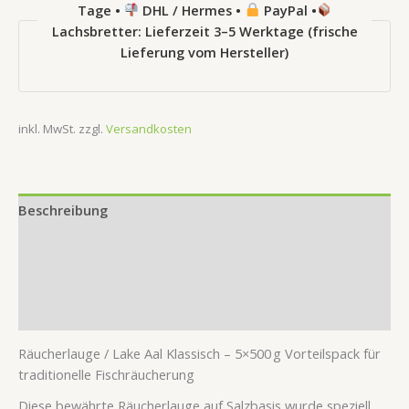
Tage •
DHL / Hermes •
PayPal •
Lachsbretter: Lieferzeit 3–5 Werktage (frische
Lieferung vom Hersteller)
inkl. MwSt.
zzgl.
Versandkosten
Beschreibung
Zusätzliche Information
Produktsicherheit
Rezensionen (0)
Räucherlauge / Lake Aal Klassisch – 5×500 g Vorteilspack für
traditionelle Fischräucherung
Diese bewährte Räucherlauge auf Salzbasis wurde speziell