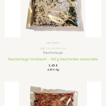
inkl. MwSt.
zzgl.
Versandkosten
Räucherlauge
Räucherlauge Knoblauch – 500 g Räucherlake Gewürzlake
3,45
€
6,90
€
/
kg