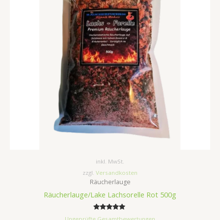
inkl. MwSt.
zzgl.
Versandkosten
Räucherlauge
Räucherlauge/Lake Lachsorelle Rot 500g
Bewertet
Ungeprüfte Gesamtbewertungen