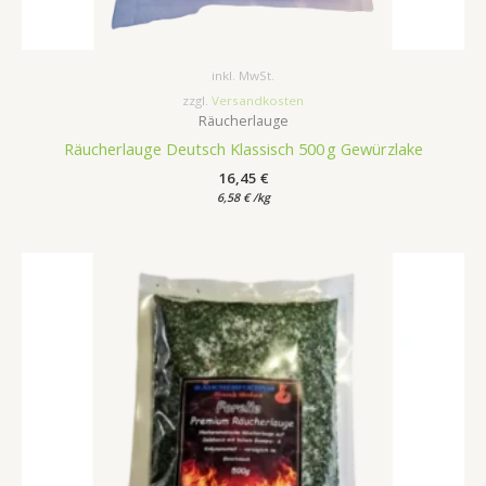
inkl. MwSt.
zzgl.
Versandkosten
Räucherlauge
Räucherlauge Deutsch Klassisch 500 g Gewürzlake
16,45
€
6,58
€
/
kg