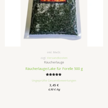
inkl. MwSt.
zzgl.
Versandkosten
Räucherlauge
Räucherlauge/Lake für Forelle 500 g
Bewertet
Ungeprüfte Gesamtbewertungen
mit
3,45
€
5.00
von 5
6,90
€
/
kg