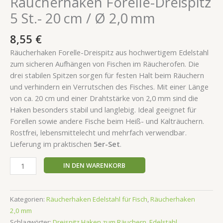
Räucherhaken Forelle-Dreispitz
5 St.- 20 cm / Ø 2,0 mm
8,55
€
Räucherhaken Forelle-Dreispitz aus hochwertigem Edelstahl
zum sicheren Aufhängen von Fischen im Räucherofen. Die
drei stabilen Spitzen sorgen für festen Halt beim Räuchern
und verhindern ein Verrutschen des Fisches. Mit einer Länge
von ca. 20 cm und einer Drahtstärke von 2,0 mm sind die
Haken besonders stabil und langlebig. Ideal geeignet für
Forellen sowie andere Fische beim Heiß- und Kalträuchern.
Rostfrei, lebensmittelecht und mehrfach verwendbar.
Lieferung im praktischen
5er-Set
.
IN DEN WARENKORB
Kategorien:
Räucherhaken Edelstahl für Fisch
,
Räucherhaken
2,0 mm
Schlagwörter:
Dreispitz Haken zum Räuchern
,
Edelstahl