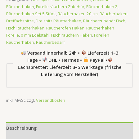
Räucherhaken
,
Forelle räuchern Zubehör
,
Räucherhaken 2
,
Räucherhaken Set 5 Stück
,
Räucherhaken 20 cm
,
Räucherhaken
Dreifachspitze
,
Dreispitz Räucherhaken
,
Räucherzubehör Fisch
,
Fisch Räucherhaken
,
Räucherofen Haken
,
Räucherhaken
Forelle
,
0 mm Edelstahl
,
Fisch räuchern Haken
,
Forellen
Räucherhaken
,
Räucherbedarf
Versand innerhalb 24h •
Lieferzeit 1–3
Tage •
DHL / Hermes •
PayPal •
Lachsbretter: Lieferzeit 3–5 Werktage (frische
Lieferung vom Hersteller)
inkl. MwSt.
zzgl.
Versandkosten
Beschreibung