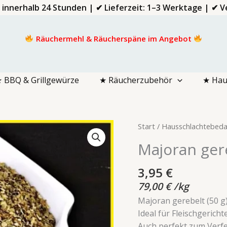
d innerhalb 24 Stunden | ✔ Lieferzeit: 1–3 Werktage | ✔
Räuchermehl & Räucherspäne im Angebot
 BBQ & Grillgewürze
★ Räucherzubehör
★ Hau
Majoran
Start
/
Hausschlachtebeda
gerebelt
Majoran ger
50
g
3,95
€
Menge
79,00
€
/
kg
Majoran gerebelt (50 g
Ideal für Fleischgerich
Auch perfekt zum Ver