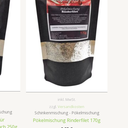
inkl. MwSt.
zzgl.
Versandkosten
schung
Schinkenmischung - Pökelmischung
ür
Pökelmischung Rinderfilet 170g
uch 250g