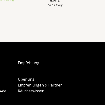
9,95
€
58,53
€
/
kg
Empfehlung
Über uns
Empfehlungen & Partner
4.de
Räucherwissen