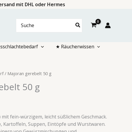
 Versand mit DHL oder Hermes
Search
for:
sschlachtebedarf
★ Räucherwissen
rf
/ Majoran gerebelt 50 g
ebelt 50 g
) mit fein-würzigem, leicht süßlichem Geschmack.
te, Kartoffeln, Suppen, Eintöpfe und Wurstwaren.
feinern von Gewürzmischungen und