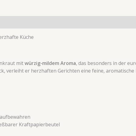
ionen (0)
herzhafte Küche
enkraut mit
würzig-mildem Aroma
, das besonders in der eu
, verleiht er herzhaften Gerichten eine feine, aromatische
t aufbewahren
eßbarer Kraftpapierbeutel