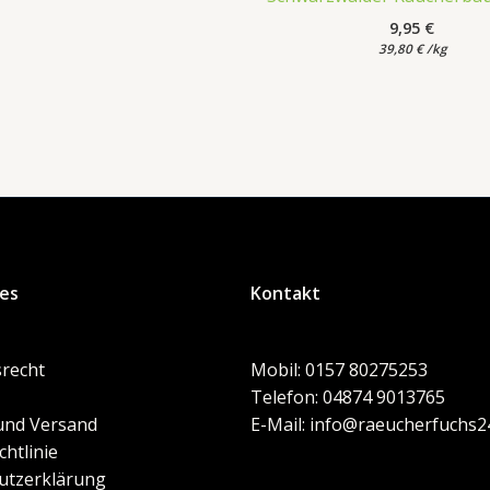
9,95
€
39,80
€
/
kg
hes
Kontakt
recht
Mobil: 0157 80275253
Telefon: 04874 9013765
und Versand
E-Mail: info@raeucherfuchs2
chtlinie
utzerklärung