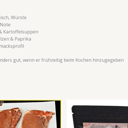
eisch, Würste
 Note
 & Kartoffelsuppen
lzen & Paprika
macksprofil
onders gut, wenn er frühzeitig beim Kochen hinzugegeben