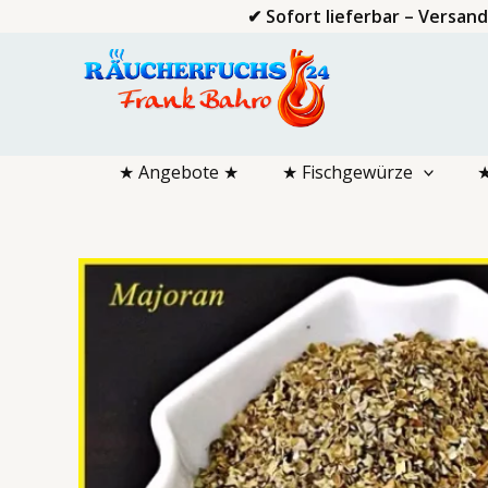
Zum
✔ Sofort lieferbar – Versan
Inhalt
springen
★ Angebote ★
★ Fischgewürze
★