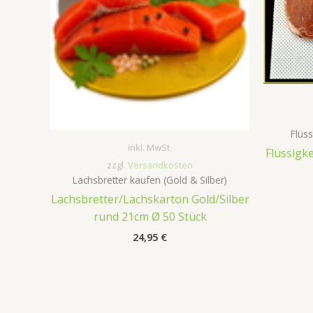
Flüs
inkl. MwSt.
Flüssigk
zzgl.
Versandkosten
Lachsbretter kaufen (Gold & Silber)
Lachsbretter/Lachskarton Gold/Silber
rund 21cm Ø 50 Stück
24,95
€