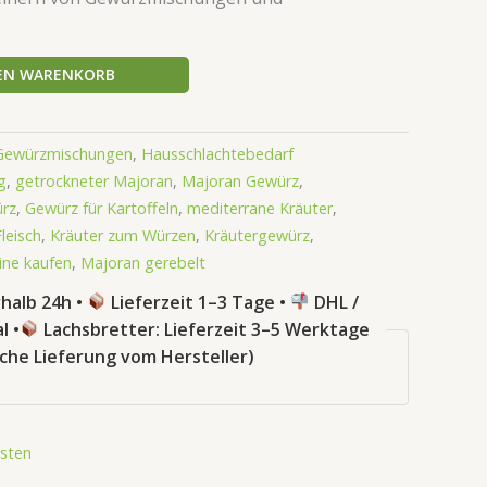
DEN WARENKORB
Gewürzmischungen
,
Hausschlachtebedarf
g
,
getrockneter Majoran
,
Majoran Gewürz
,
rz
,
Gewürz für Kartoffeln
,
mediterrane Kräuter
,
leisch
,
Kräuter zum Würzen
,
Kräutergewürz
,
ine kaufen
,
Majoran gerebelt
halb 24h •
Lieferzeit 1–3 Tage •
DHL /
l •
Lachsbretter: Lieferzeit 3–5 Werktage
sche Lieferung vom Hersteller)
sten