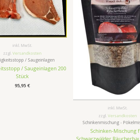
inkl. MwSt.
zzgl.
Versandkosten
sigkeitsstopp / Saugeinlagen
eitsstopp / Saugeinlagen 200
Stück
95,95
€
inkl. MwSt.
zzgl.
Versandkosten
Schinkenmischung - Pökelmi
Schinken-Mischung f
Schwarzwälder Räucherba