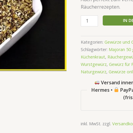
Räucherrezepten.
IN 
Kategorien:
Gewürze und 
Schlagwörter:
Majoran 50 
Küchenkraut
,
Räuchergewü
Wurstgewürz
,
Gewürz für F
Naturgewürz
,
Gewürze onl
Versand inner
Hermes •
PayPa
(fri
inkl. MwSt.
zzgl.
Versandko