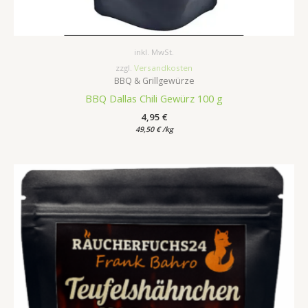
inkl. MwSt.
zzgl.
Versandkosten
BBQ & Grillgewürze
BBQ Dallas Chili Gewürz 100 g
4,95
€
49,50
€
/
kg