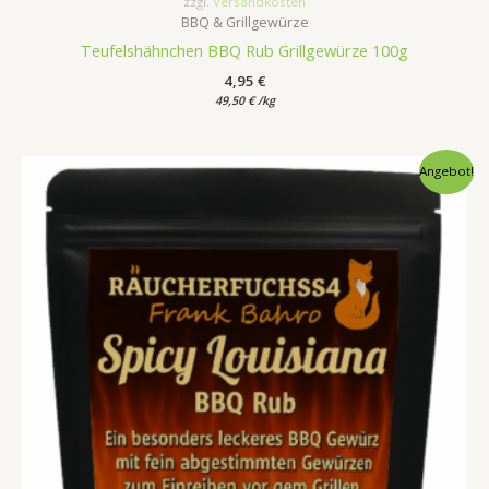
zzgl.
Versandkosten
BBQ & Grillgewürze
Teufelshähnchen BBQ Rub Grillgewürze 100g
4,95
€
49,50
€
/
kg
Ursprünglicher
Aktueller
Angebot!
Preis
Preis
war:
ist:
4,95 €
2,55 €.