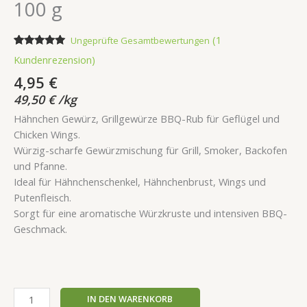
100 g
(
1
Ungeprüfte Gesamtbewertungen
Bewertet
1
Kundenrezension)
mit
5.00
von 5,
4,95
€
basierend
auf
49,50
€
/
kg
Kundenbewertung
Hähnchen Gewürz, Grillgewürze BBQ-Rub für Geflügel und
Chicken Wings.
Würzig-scharfe Gewürzmischung für Grill, Smoker, Backofen
und Pfanne.
Ideal für Hähnchenschenkel, Hähnchenbrust, Wings und
Putenfleisch.
Sorgt für eine aromatische Würzkruste und intensiven BBQ-
Geschmack.
IN DEN WARENKORB