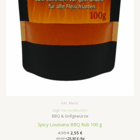
inkl. MwSt.
zzgl.
Versandkosten
BBQ & Grillgewürze
Spicy Louisiana BBQ Rub 100 g
4,95
€
2,55
€
49,50
€
25,50
€
/
kg