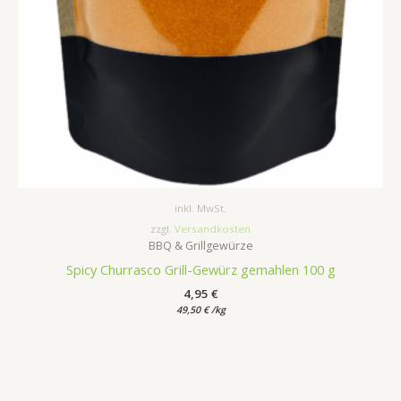
inkl. MwSt.
zzgl.
Versandkosten
BBQ & Grillgewürze
Spicy Churrasco Grill-Gewürz gemahlen 100 g
4,95
€
49,50
€
/
kg